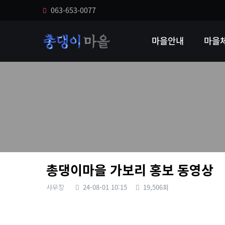
063-653-0077
마을안내
마을
총댕이마을 가보리 홍보 동영상
사무장
24-08-01 10:15
19,506회