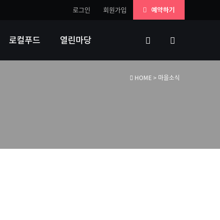
로그인
회원가입
예약하기
로컬푸드
열린마당
HOME
> 마을소식