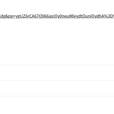
SBXdg&pp=ygUZ6rCA67O066asIOy0neuMleydtOuniOydhA%3