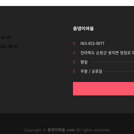
총댕이마을
-06-24
063-653-0077
2026-06-24
전라북도 순창군 쌍치면 청정로 558
평일
주말 / 공휴일
Copyright ©
총댕이마을.com
All rights reserved.