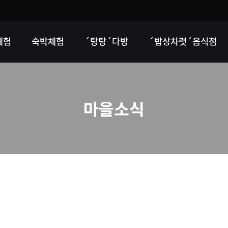
체험
숙박체험
´탕탕´다방
´밥상차렷´음식점
마을소식