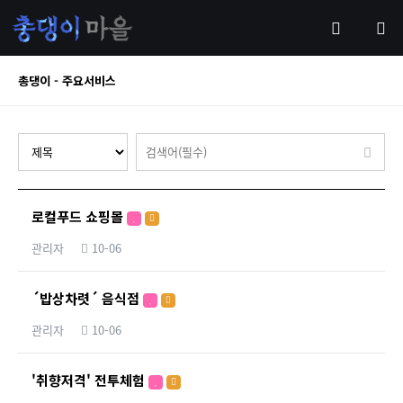
총댕이 - 주요서비스
로컬푸드 쇼핑몰
관리자
10-06
´밥상차렷´ 음식점
관리자
10-06
'취향저격' 전투체험