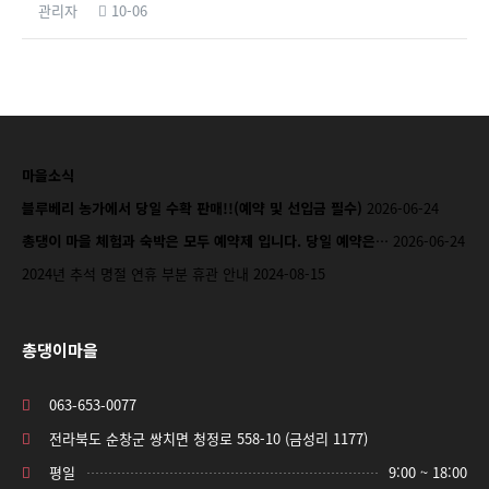
관리자
10-06
마을소식
블루베리 농가에서 당일 수확 판매!!(예약 및 선입금 필수)
2026-06-24
총댕이 마을 체험과 숙박은 모두 예약제 입니다. 당일 예약은…
2026-06-24
2024년 추석 명절 연휴 부분 휴관 안내
2024-08-15
총댕이마을
063-653-0077
전라북도 순창군 쌍치면 청정로 558-10 (금성리 1177)
평일
9:00 ~ 18:00